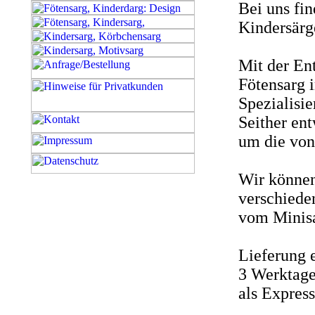
Bei uns fi
Kindersärg
Mit der En
Fötensarg 
Spezialisie
Seither en
um die von
Wir können 
verschiede
vom Minisa
Lieferung e
3 Werktage
als Expres