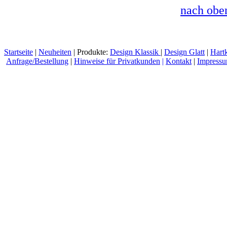
nach obe
Startseite
|
Neuheiten
| Produkte:
Design Klassik
|
Design Glatt
|
Hart
Anfrage/Bestellung
|
Hinweise für Privatkunden
|
Kontakt
|
Impress